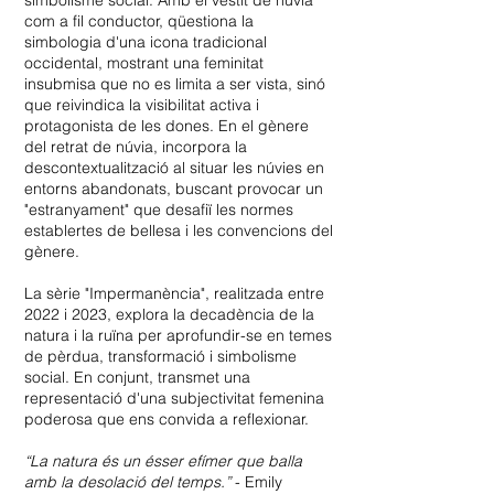
simbolisme social. Amb el vestit de núvia
com a fil conductor, qüestiona la
simbologia d'una icona tradicional
occidental, mostrant una feminitat
insubmisa que no es limita a ser vista, sinó
que reivindica la visibilitat activa i
protagonista de les dones. En el gènere
del retrat de núvia, incorpora la
descontextualització al situar les núvies en
entorns abandonats, buscant provocar un
"estranyament" que desafiï les normes
establertes de bellesa i les convencions del
gènere.
La sèrie "Impermanència", realitzada entre
2022 i 2023, explora la decadència de la
natura i la ruïna per aprofundir-se en temes
de pèrdua, transformació i simbolisme
social. En conjunt, transmet una
representació d'una subjectivitat femenina
poderosa que ens convida a reflexionar.
“La natura és un ésser efímer que balla
amb la desolació del temps.”
- Emily