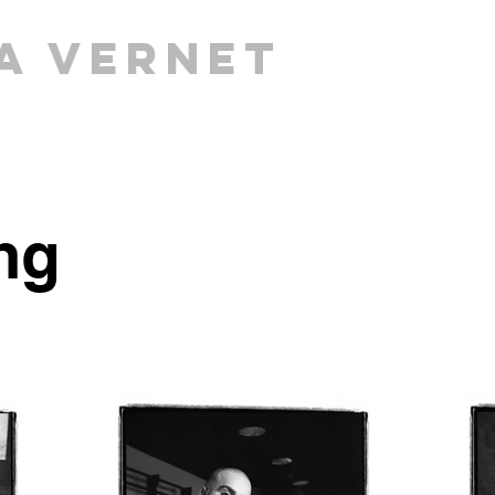
a Vernet
ng